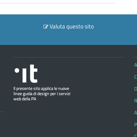
Valuta questo sito
A
C
D
R
A
P
C