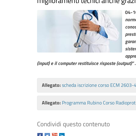
miglioramenti tecnici anche graz
04-1
norme
conos
prest
garant
siste
appre
(input) e il computer restituisce risposte (output)” .
Allegato:
scheda iscrizione corso ECM 2603-
Allegato:
Programma Rubino Corso Radioprot
Condividi questo contenuto